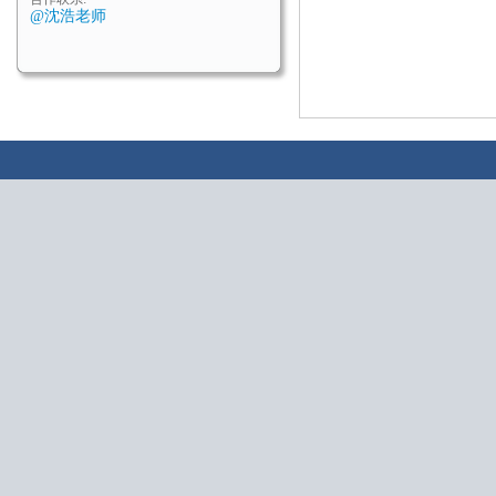
@沈浩老师