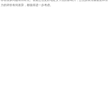
存在很多问题有待研究。譬如怎么更好地定义节点的影响力，怎么反映传播速度和传
力的评价有何差异，都值得进一步考虑。