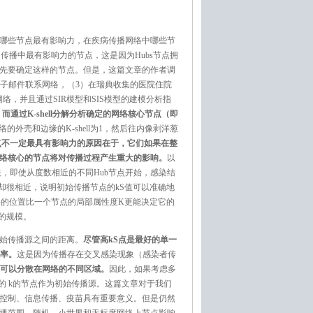
哪些节点最有影响力，在疾病传播网络中哪些节
传播中最有影响力的节点，这是因为Hubs节点拥
先要确定这样的节点。但是，这篇文章的作者调
的学院电子邮件联系网络，（3）在瑞典收集的医院住院
网络，并且通过SIR模型和SIS模型的建模分析指
通过K-shell分解分析确定的网络核心节点（即
络的外壳和边缘的K-shell为1，然后往内像剥洋葱
节点不一定最具有影响力的原因在于，它们如果在整
络核心的节点将对传播过程产生重大的影响。
以
，即使从度数相近的不同Hub节点开始，感染结
却很相近，说明初始传播节点的kS值可以准确地
络的位置比一个节点的局部属性度K更能决定它的
的规模。
始传播源之间的距离。
尽管高kS点是最好的单一
效率。
这是因为传播存在交叉感染现象（感染者传
点可以分散在网络的不同区域。
因此，如果考虑多
大的 k的节点作为初始传播源。这篇文章对于我们
控制、信息传播、疫苗具有重要意义。但是仍然