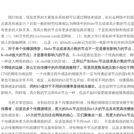
我们知道，现实世界的大量复杂系统都可以通过网络来描述，在社会网络中到底
点最具有感染力？目前一般的研究结果都认为网络中的Hubs节点或者高介数的节点是
有更多的人际关系，而高介数的节点有更多的最短路径通过，于是疾病控制和免疫首
查（1）340万市民的LiveJournal.com友谊网络，（2）伦敦大学计算机科学系
病人的接触网络（CNI） ，以及（4）由imdb.com标记为在同一电影中有合作的演员
出，
对于
单个传播源情形，Hubs
节点或者高介数的节点不一定是最有影响力的节点，而
K-shell值大的节点）才是最有影响力的节点
。K-shell是图论里的一个经典的概念，网
一样进入网络的核心（K-shell值大的区域）。
之所以产生Hubs节点或者高介数的
个网络的边缘，那么它在传播中的作用就很微弱了。而某些度数虽然比较小却位于网
CNI的网络为例说明，一个传播过程中感染的规模并不一定与传播起源节点的度k有关
果也可能会非常不同。相反，从相同的kS层节点开始，即使有不同的度K，传播规模
预测感染的规模。
同时kS值对于不同的传播率显得相当健壮。
这也说明节点所处网
影响力。同样地，高介数的节点和Hub节点一样，也远不如kS值更能准确地预测感染
当然文章也指出，当初始存在多个传播源的时候，传播的规模很大程度依赖于初
传播者，但是在多个传播源情况，度大的Hub节点往往比kS大的节点具有更高传播
染给感染者），
kS大的节点往往在网络的核心，它们聚集在一起，而度大的Hub节
个传播源有更大的传播规模的话，应该选择处于不同shell（层）、不直接相连的较
认识传播网络中到底哪些节点最有影响力，评价网络中节点的重要性，以及从事网络