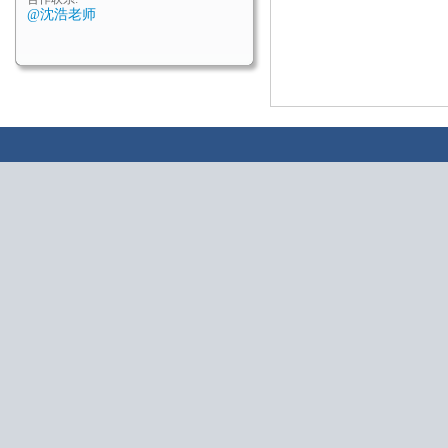
@沈浩老师