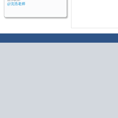
@沈浩老师