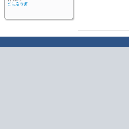
@沈浩老师