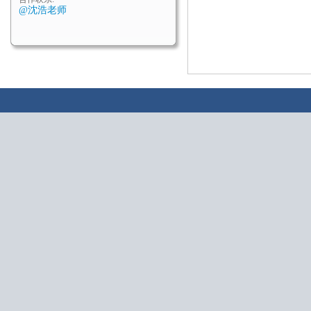
@沈浩老师