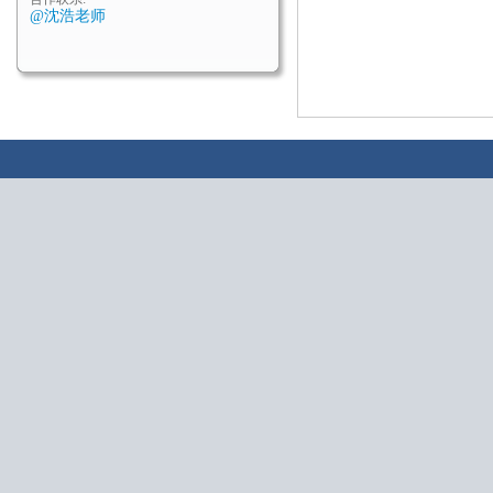
@沈浩老师