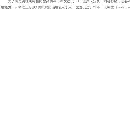
为了将短路径网络推向更高境界，本文建议：1，国家制定统一内容标签，使各
射能力，从物理上形成只需2跳的辐射复制机制，营造安全、均等、无标度（scale-fr