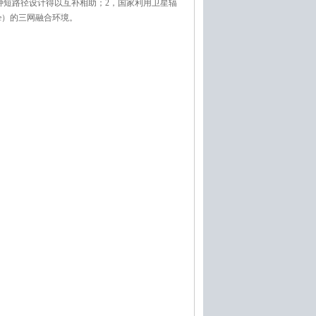
种短路径设计得以互补相助；2，国家利用卫星辐
ee）的三网融合环境。