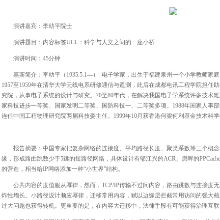
演讲嘉宾：李幼平院士
演讲题目：内容标签UCL：科学与人文之间的一座小桥
演讲时间：45分钟
嘉宾简介：李幼平（1935.5.1---） 电子学家，出生于福建泉州一个小学教师家
1957至1959年在清华大学无线电系研修通信与遥测，此后在成都电讯工程学院担任助
究院，从事电子系统的设计与研究。70至80年代，在解决我国电子学系统许多技术
家科技进步一等奖、国家发明二等奖、国防科技一、二等奖多项。1988年国家人事部
连任中国工程物理研究院两届科技委主任。1999年10月获香港何梁何利基金技术科学
报告摘要：中国专家把复杂网络的连接度、平均路径长度、聚类系数等三个概念
缘，形成路由跳数少于5跳的短路径网络，具体设计有邬江兴的ACR、唐晖的PPCache
的营造，相当给IP网络添加一种“小世界”结构。
公共内容的度值服从幂律，然而，TCP/IP传输不过问内容，路由跳数与连接
炸性增长。小路径设计顺应幂律，迁移常用内容，赋以边缘层拦截常用访问的强大截
过大问题也获得转机。更重要的是，在内容大迁移中，法律手段有可能获得治理互联