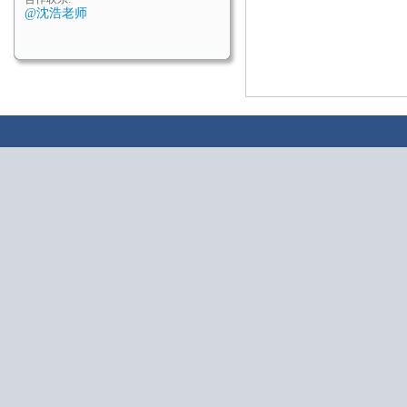
@沈浩老师